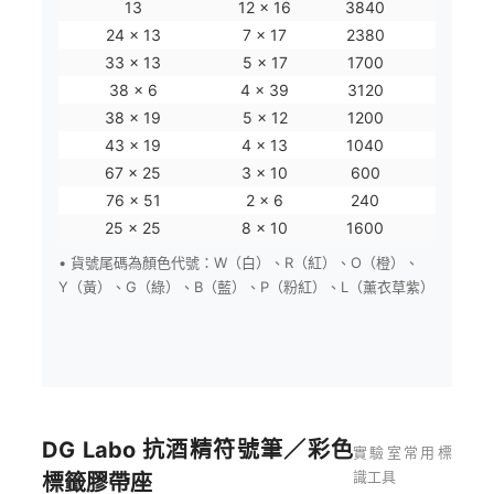
13
12 x 16
3840
1.5–2
24 x 13
7 x 17
2380
0.5–2
33 x 13
5 x 17
1700
1.5–2
38 x 6
4 x 39
3120
微
38 x 19
5 x 12
1200
一
43 x 19
4 x 13
1040
冷
67 x 25
3 x 10
600
冷凍架
76 x 51
2 x 6
240
冷凍架
25 x 25
8 x 10
1600
載
• 貨號尾碼為顏色代號：W（白）、R（紅）、O（橙）、
Y（黃）、G（綠）、B（藍）、P（粉紅）、L（薰衣草紫）
DG Labo 抗酒精符號筆／彩色
實驗室常用標
識工具
標籤膠帶座