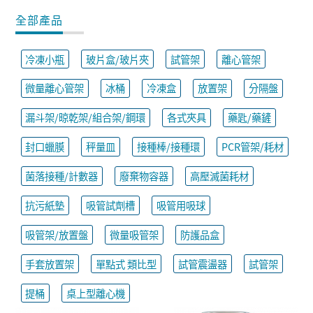
全部產品
冷凍小瓶
玻片盒/玻片夾
試管架
離心管架
微量離心管架
冰桶
冷凍盒
放置架
分隔盤
漏斗架/晾乾架/組合架/鋼環
各式夾具
藥匙/藥鏟
封口蠟膜
秤量皿
接種棒/接種環
PCR管架/耗材
菌落接種/計數器
廢棄物容器
高壓滅菌耗材
抗污紙墊
吸管試劑槽
吸管用吸球
吸管架/放置盤
微量吸管架
防護品盒
手套放置架
單點式 類比型
試管震盪器
試管架
提桶
桌上型離心機