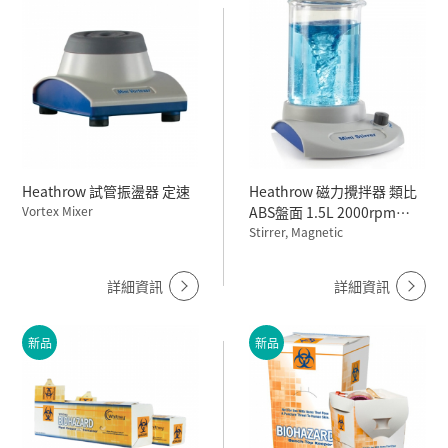
Heathrow 試管振盪器 定速
Heathrow 磁力攪拌器 類比
Vortex Mixer
ABS盤面 1.5L 2000rpm
100~240V
Stirrer, Magnetic
詳細資訊
詳細資訊
新品
新品