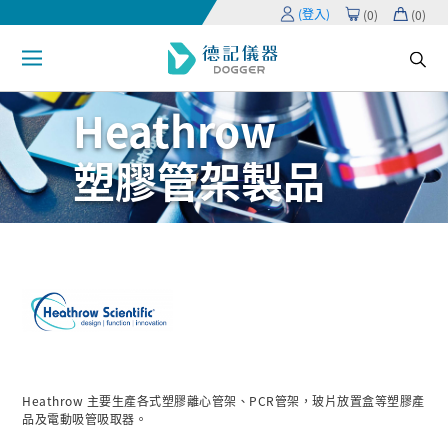
(登入)
(
0
)
(
0
)
Heathrow
塑膠管架製品
Heathrow 主要生產各式塑膠離心管架、PCR管架，玻片放置盒等塑膠產
品及電動吸管吸取器。