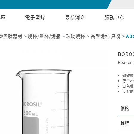
專區
電子型錄
最新消息
服務中心
礎實驗器材
燒杯/量杯/燒瓶
玻璃燒杯
高型燒杯 具嘴
AB
BORO
Beaker, 
硼矽酸
符合AS
白色雙
良好的
價格
品牌