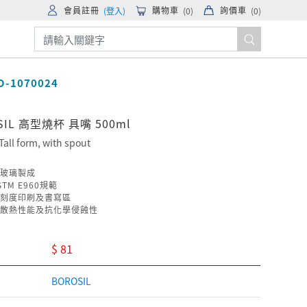
會員註冊
購物車
詢價車
(登入)
(
0
)
(
0
)
O-1070024
SIL 高型燒杯 具嘴 500ml
Tall form, with spout
玻璃製成
TM E960規範
刻度印刷及書寫區
散熱性能及抗化學侵蝕性
$ 81
BOROSIL