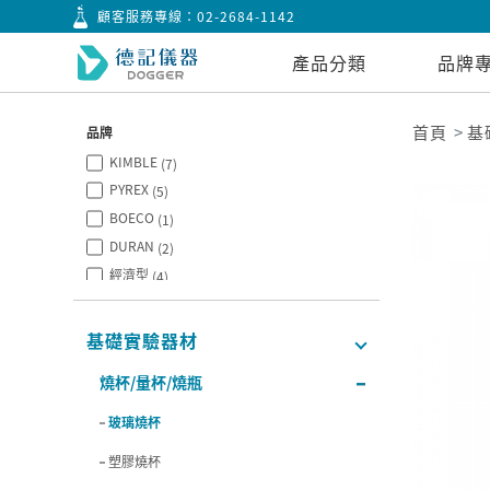
顧客服務專線：
02-2684-1142
產品分類
品牌
首頁
基
品牌
KIMBLE
(7)
PYREX
(5)
BOECO
(1)
DURAN
(2)
經濟型
(4)
SIMAX
(1)
SYNTHWARE
(2)
基礎實驗器材
BOROSIL
(4)
燒杯/量杯/燒瓶
CITOTEST
(2)
玻璃燒杯
塑膠燒杯