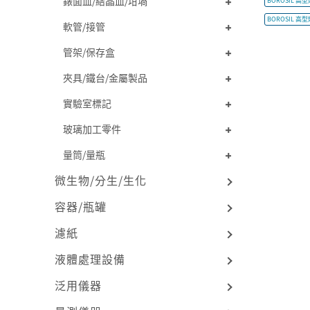
錶面皿/結晶皿/坩堝
BOROSIL 高型
BOROSIL 高型
軟管/接管
管架/保存盒
夾具/鐵台/金屬製品
實驗室標記
玻璃加工零件
量筒/量瓶
微生物/分生/生化
容器/瓶罐
濾紙
液體處理設備
泛用儀器