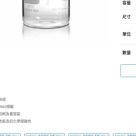
容量
尺寸
單位
數量
製成
E960規範
印刷及書寫區
性能及抗化學侵蝕性