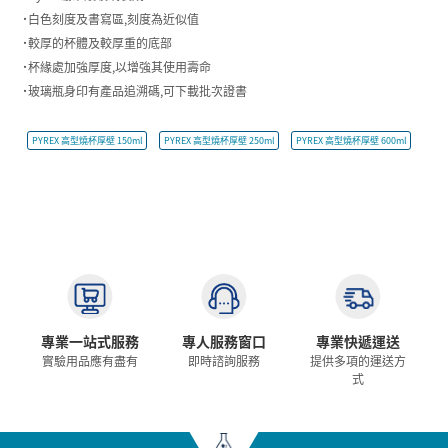
˙白色刻度及書寫區,刻度為近似值
˙較厚的杯體及較厚重的底部
˙杯緣處加強厚度,以增強其使用壽命
˙玻璃瓶身印有產品追溯碼,可下載批次證書
PYREX 高型燒杯厚壁 150ml
PYREX 高型燒杯厚壁 250ml
PYREX 高型燒杯厚壁 600ml
專業一站式服務
專人服務窗口
專業快遞運送
實驗用品應有盡有
即時諮詢服務
提供多項的運送方
式