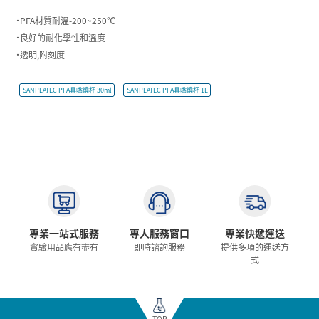
˙PFA材質耐溫-200~250℃
˙良好的耐化學性和溫度
˙透明,附刻度
SANPLATEC PFA具嘴燒杯 30ml
SANPLATEC PFA具嘴燒杯 1L
專業一站式服務
專人服務窗口
專業快遞運送
實驗用品應有盡有
即時諮詢服務
提供多項的運送方
式
TOP