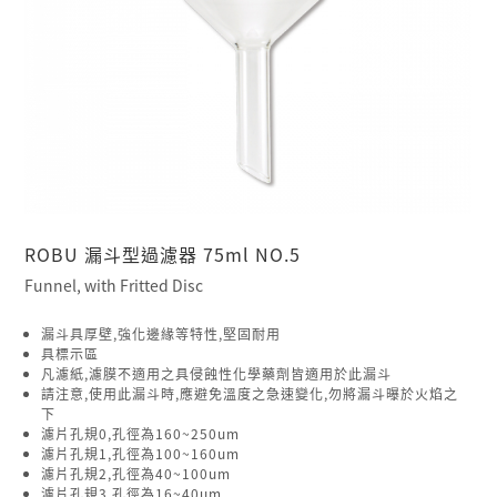
ROBU 漏斗型過濾器 75ml NO.5
Funnel, with Fritted Disc
漏斗具厚壁,強化邊緣等特性,堅固耐用
具標示區
凡濾紙,濾膜不適用之具侵蝕性化學藥劑皆適用於此漏斗
請注意,使用此漏斗時,應避免溫度之急速變化,勿將漏斗曝於火焰之
下
濾片孔規0,孔徑為160~250um
濾片孔規1,孔徑為100~160um
濾片孔規2,孔徑為40~100um
濾片孔規3,孔徑為16~40um