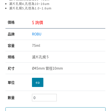
濾片孔規4,孔徑為10~16um
濾片孔規5,孔徑為1.0~1.6um
$ 詢價
價格
品牌
ROBU
容量
75ml
規格
濾片孔規 5
尺寸
Ø45mm 管徑10mm
單位
ea
數量