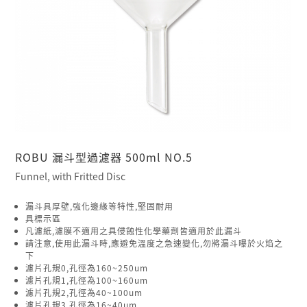
ROBU 漏斗型過濾器 500ml NO.5
Funnel, with Fritted Disc
漏斗具厚壁,強化邊緣等特性,堅固耐用
具標示區
凡濾紙,濾膜不適用之具侵蝕性化學藥劑皆適用於此漏斗
請注意,使用此漏斗時,應避免溫度之急速變化,勿將漏斗曝於火焰之
下
濾片孔規0,孔徑為160~250um
濾片孔規1,孔徑為100~160um
濾片孔規2,孔徑為40~100um
濾片孔規3,孔徑為16~40um