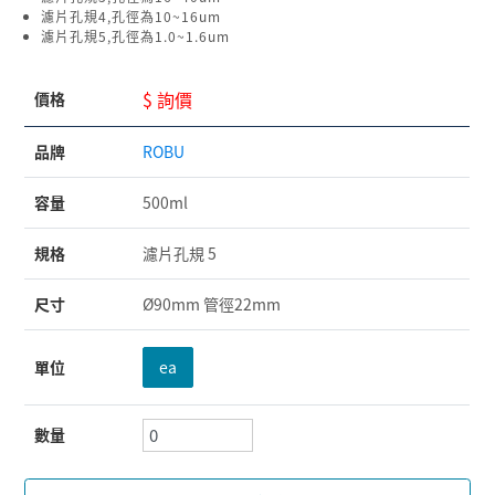
濾片孔規4,孔徑為10~16um
濾片孔規5,孔徑為1.0~1.6um
$ 詢價
價格
品牌
ROBU
容量
500ml
規格
濾片孔規 5
尺寸
Ø90mm 管徑22mm
單位
ea
數量