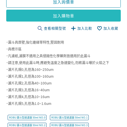
加入詢價車
加入購物車
查看相關型號
加入比較
加入收藏
˙漏斗具厚壁,強化邊緣等特性,堅固耐用
˙具標示區
˙凡濾紙,濾膜不適用之具侵蝕性化學藥劑皆適用於此漏斗
˙請注意,使用此漏斗時,應避免溫度之急速變化,勿將漏斗曝於火焰之下
˙濾片孔規0,孔徑為160~250um
˙濾片孔規1,孔徑為100~160um
˙濾片孔規2,孔徑為40~100um
˙濾片孔規3,孔徑為16~40um
˙濾片孔規4,孔徑為10~16um
˙濾片孔規5,孔徑為1.0~1.6um
ROBU 漏斗型過濾器 50ml NO.0
ROBU 漏斗型過濾器 50ml NO.1
ROBU 漏斗型過濾器 50ml NO.2
ROBU 漏斗型過濾器 50ml NO.3