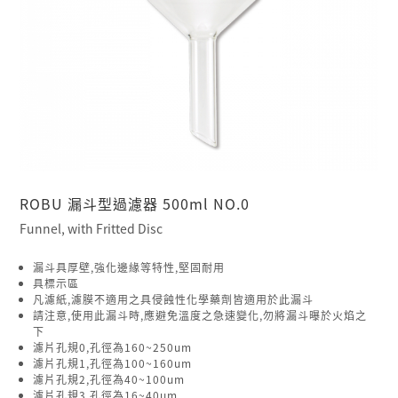
ROBU 漏斗型過濾器 500ml NO.0
Funnel, with Fritted Disc
漏斗具厚壁,強化邊緣等特性,堅固耐用
具標示區
凡濾紙,濾膜不適用之具侵蝕性化學藥劑皆適用於此漏斗
請注意,使用此漏斗時,應避免溫度之急速變化,勿將漏斗曝於火焰之
下
濾片孔規0,孔徑為160~250um
濾片孔規1,孔徑為100~160um
濾片孔規2,孔徑為40~100um
濾片孔規3,孔徑為16~40um