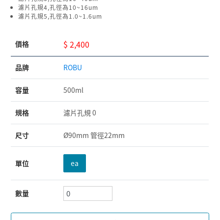
濾片孔規4,孔徑為10~16um
濾片孔規5,孔徑為1.0~1.6um
$ 2,400
價格
品牌
ROBU
容量
500ml
規格
濾片孔規 0
尺寸
Ø90mm 管徑22mm
單位
ea
數量