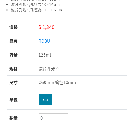
濾片孔規4,孔徑為10~16um
濾片孔規5,孔徑為1.0~1.6um
$ 1,340
價格
品牌
ROBU
容量
125ml
規格
濾片孔規 0
尺寸
Ø60mm 管徑10mm
單位
ea
數量