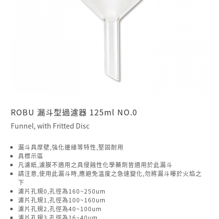
ROBU 漏斗型過濾器 125ml NO.0
Funnel, with Fritted Disc
漏斗具厚壁,強化邊緣等特性,堅固耐用
具標示區
凡濾紙,濾膜不適用之具侵蝕性化學藥劑皆適用於此漏斗
請注意,使用此漏斗時,應避免溫度之急速變化,勿將漏斗曝於火焰之
下
濾片孔規0,孔徑為160~250um
濾片孔規1,孔徑為100~160um
濾片孔規2,孔徑為40~100um
濾片孔規3,孔徑為16~40um