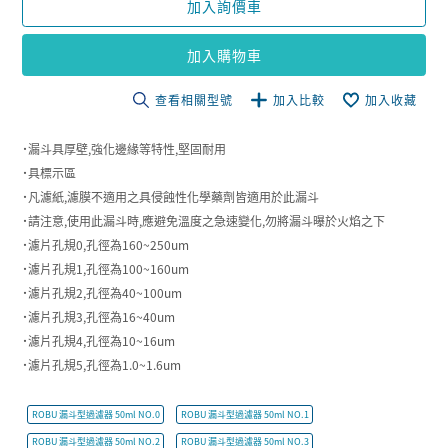
加入詢價車
加入購物車
查看相關型號
加入比較
加入收藏
˙漏斗具厚壁,強化邊緣等特性,堅固耐用
˙具標示區
˙凡濾紙,濾膜不適用之具侵蝕性化學藥劑皆適用於此漏斗
˙請注意,使用此漏斗時,應避免溫度之急速變化,勿將漏斗曝於火焰之下
˙濾片孔規0,孔徑為160~250um
˙濾片孔規1,孔徑為100~160um
˙濾片孔規2,孔徑為40~100um
˙濾片孔規3,孔徑為16~40um
˙濾片孔規4,孔徑為10~16um
˙濾片孔規5,孔徑為1.0~1.6um
ROBU 漏斗型過濾器 50ml NO.0
ROBU 漏斗型過濾器 50ml NO.1
ROBU 漏斗型過濾器 50ml NO.2
ROBU 漏斗型過濾器 50ml NO.3