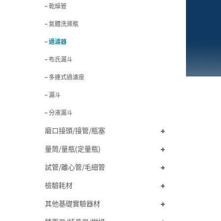
乾燥管
氣體洗滌瓶
過濾器
布氏漏斗
多連式過濾座
漏斗
分液漏斗
磨口接頭/接管/瓶塞
量筒/量瓶(定量瓶)
試管/離心管/毛細管
檢驗耗材
其他基礎實驗器材