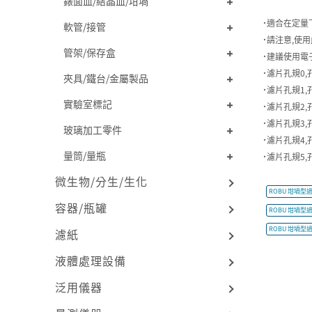
錶面皿/結晶皿/坩堝
˙適合在定量
軟管/接管
˙請注意,使
管架/保存盒
˙建議使用電
˙濾片孔規0,孔
夾具/鐵台/金屬製品
˙濾片孔規1,孔
實驗室標記
˙濾片孔規2,
˙濾片孔規3,
玻璃加工零件
˙濾片孔規4,
量筒/量瓶
˙濾片孔規5,孔
微生物/分生/生化
ROBU 坩堝型過濾
容器/瓶罐
ROBU 坩堝型過濾
ROBU 坩堝型過濾
濾紙
液體處理設備
泛用儀器