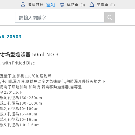
會員註冊
購物車
詢價車
(登入)
(
0
)
(
0
)
AR-20503
 坩堝型過濾器 50ml NO.3
, with Fritted Disc
定量下,加熱到110℃加速乾燥
,使用此漏斗時,應避免溫度之急速變化,勿將漏斗曝於火焰之下
用電子鎔爐加熱,加熱後,若需移動過濾器,需等溫
至250℃以下
規0,孔徑為160~250um
規1,孔徑為100~160um
規2,孔徑為40~100um
規3,孔徑為16~40um
規4,孔徑為10~16um
5,孔徑為1.0~1.6um