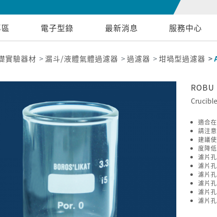
專區
電子型錄
最新消息
服務中心
礎實驗器材
漏斗/液體氣體過濾器
過濾器
坩堝型過濾器
ROBU
Crucible
適合在
請注意
建議使
度降低
濾片孔
濾片孔
濾片孔
濾片孔
濾片孔
濾片孔規