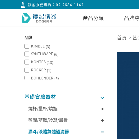
顧客服務專線：
02-2684-1142
產品分類
品牌
首頁
基
品牌
KIMBLE
(3)
SYNTHWARE
(6)
KONTES
(13)
ROCKER
(1)
BOHLENDER
(5)
ROBU
(3)
基礎實驗器材
燒杯/量杯/燒瓶
蒸餾/萃取/冷凝/層析
漏斗/液體氣體過濾器