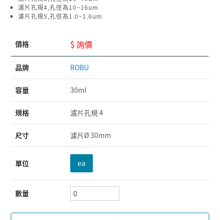
濾片孔規4,孔徑為10~16um
濾片孔規5,孔徑為1.0~1.6um
$ 詢價
價格
品牌
ROBU
容量
30ml
規格
濾片孔規 4
尺寸
濾片Ø 30mm
單位
ea
數量