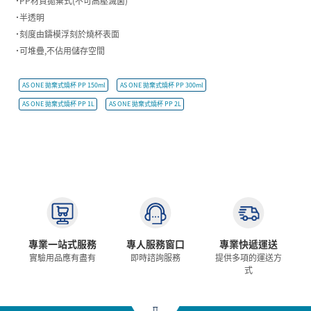
˙PP材質拋棄式(不可高壓滅菌)
˙半透明
˙刻度由鑄模浮刻於燒杯表面
˙可堆疊,不佔用儲存空間
AS ONE 拋棄式燒杯 PP 150ml
AS ONE 拋棄式燒杯 PP 300ml
AS ONE 拋棄式燒杯 PP 1L
AS ONE 拋棄式燒杯 PP 2L
專業一站式服務
專人服務窗口
專業快遞運送
實驗用品應有盡有
即時諮詢服務
提供多項的運送方
式