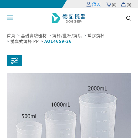
(登入)
(
0
)
(
0
)
首頁
基礎實驗器材
燒杯/量杯/燒瓶
塑膠燒杯
拋棄式燒杯 PP
AO14659-26