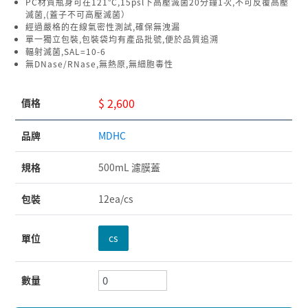
PC材質瓶身可在121°C,15psl下高壓滅菌20分鐘1次,不可反覆高壓
滅菌,(蓋子不可高壓滅菌）
經過嚴格的在線氣密性測試,確保無洩漏
單一獨立包裝,包裝袋均有產品批號,便於品質追溯
輻射滅菌,SAL=10-6
無DNase/RNase,無熱原,無細胞毒性
$ 2,600
價格
品牌
MDHC
規格
500mL 濾膜蓋
包裝
12ea/cs
單位
cs
數量