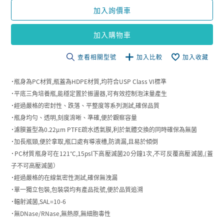
加入詢價車
加入購物車
查看相關型號
加入比較
加入收藏
˙瓶身為PC材質,瓶蓋為HDPE材質,均符合USP Class VI標準
˙平底三角培養瓶,能穩定置於振盪器,可有效控制泡沫量產生
˙經過嚴格的密封性、跌落、平整度等系列測試,確保品質
˙瓶身均勻、透明,刻度淯晰、準確,便於觀察容量
˙濾膜蓋型為0.22µm PTFE疏水透氣膜,利於氣體交換的同時確保為無菌
˙加長瓶頸,便於拿取,瓶口處有導液槽,防滴漏,且易於傾倒
˙PC材質瓶身可在121°C,15psl下高壓滅菌20分鐘1次,不可反覆高壓滅菌,(蓋
子不可高壓滅菌）
˙經過嚴格的在線氣密性測試,確保無洩漏
˙單一獨立包裝,包裝袋均有產品批號,便於品質追溯
˙輻射滅菌,SAL=10-6
˙無DNase/RNase,無熱原,無細胞毒性