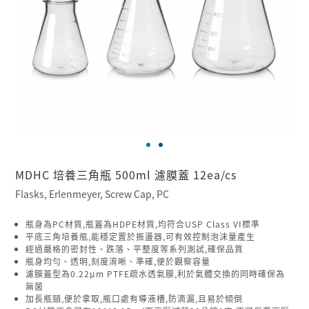
MDHC 培養三角瓶 500ml 濾膜蓋 12ea/cs
Flasks, Erlenmeyer, Screw Cap, PC
瓶身為PC材質,瓶蓋為HDPE材質,均符合USP Class VI標準
平底三角培養瓶,能穩定置於振盪器,可有效控制泡沫量產生
經過嚴格的密封性、跌落、平整度等系列測試,確保品質
瓶身均勻、透明,刻度淯晰、準確,便於觀察容量
濾膜蓋型為0.22µm PTFE疏水透氣膜,利於氣體交換的同時確保為
無菌
加長瓶頸,便於拿取,瓶口處有導液槽,防滴漏,且易於傾倒