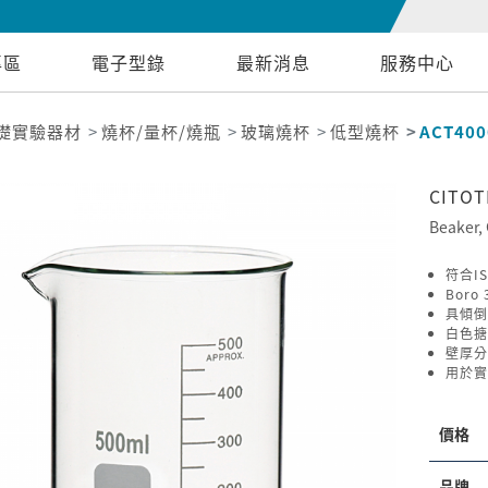
專區
電子型錄
最新消息
服務中心
礎實驗器材
燒杯/量杯/燒瓶
玻璃燒杯
低型燒杯
ACT400
CITO
Beaker, 
符合IS
Boro
具傾倒
白色搪
壁厚分
用於實
價格
品牌