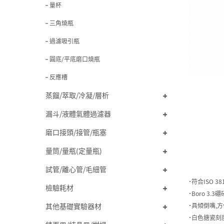
量杯
三角燒瓶
過濾吸引瓶
圓底/平底磨口燒瓶
反應槽
蒸餾/萃取/冷凝/層析
漏斗/液體氣體過濾器
磨口接頭/接管/瓶塞
量筒/量瓶(定量瓶)
試管/離心管/毛細管
˙符合ISO 38
檢驗耗材
˙Boro 3.
其他基礎實驗器材
˙具傾倒嘴,
˙白色搪瓷刻