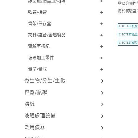
錶面皿/結晶皿/坩堝
˙壁厚分佈均
˙用於實驗室
軟管/接管
管架/保存盒
CITOTEST 低
夾具/鐵台/金屬製品
CITOTEST 低
CITOTEST 低
實驗室標記
玻璃加工零件
量筒/量瓶
微生物/分生/生化
容器/瓶罐
濾紙
液體處理設備
泛用儀器