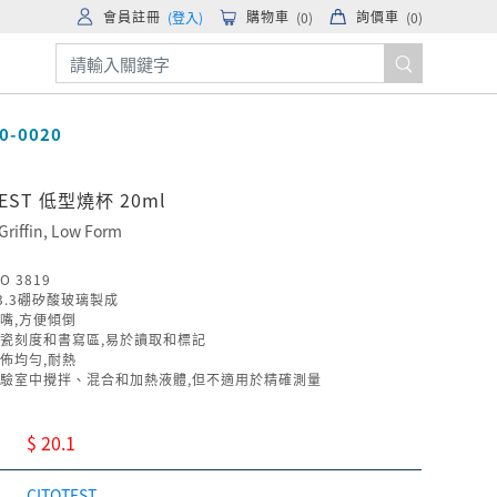
會員註冊
購物車
詢價車
(登入)
(
0
)
(
0
)
0-0020
TEST 低型燒杯 20ml
Griffin, Low Form
O 3819
 3.3硼矽酸玻璃製成
嘴,方便傾倒
瓷刻度和書寫區,易於讀取和標記
佈均勻,耐熱
驗室中攪拌、混合和加熱液體,但不適用於精確測量
$ 20.1
CITOTEST