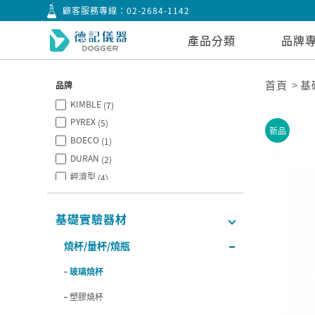
顧客服務專線：
02-2684-1142
產品分類
品牌
首頁
基
品牌
KIMBLE
(7)
PYREX
(5)
新品
BOECO
(1)
DURAN
(2)
經濟型
(4)
SIMAX
(1)
SYNTHWARE
(2)
基礎實驗器材
BOROSIL
(4)
燒杯/量杯/燒瓶
CITOTEST
(2)
玻璃燒杯
塑膠燒杯