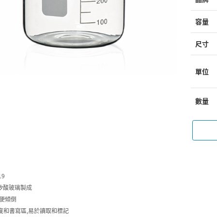
容量
尺寸
單位
數量
19
3硼矽酸玻璃製成
方便傾倒
度和書寫區,易於讀取和標記