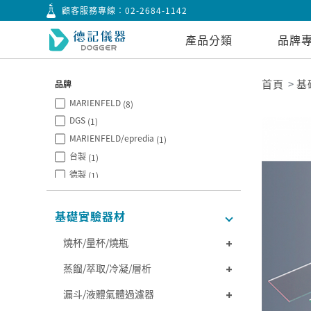
顧客服務專線：
02-2684-1142
產品分類
品牌
首頁
基
品牌
MARIENFELD
(8)
DGS
(1)
MARIENFELD/epredia
(1)
台製
(1)
德製
(1)
CITOTEST
(6)
基礎實驗器材
燒杯/量杯/燒瓶
蒸餾/萃取/冷凝/層析
漏斗/液體氣體過濾器