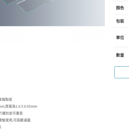
顏色
包裝
單位
數量
me玻璃製成
mm,厚度為1.0±0.05mm
於識別並可書寫
實驗使用,可高壓滅菌
片