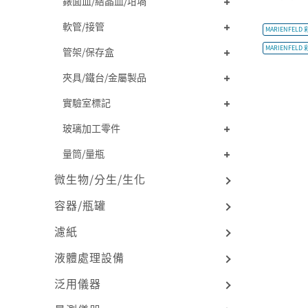
錶面皿/結晶皿/坩堝
軟管/接管
MARIENFELD
MARIENFELD
管架/保存盒
夾具/鐵台/金屬製品
實驗室標記
玻璃加工零件
量筒/量瓶
微生物/分生/生化
容器/瓶罐
濾紙
液體處理設備
泛用儀器