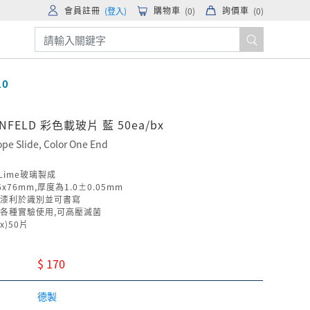
會員註冊
購物車
詢價車
(登入)
(
0
)
(
0
)
10
ENFELD 彩色載玻片 藍 50ea/bx
ope Slide, Color One End
 Lime玻璃製成
x76mm,厚度為1.0±0.05mm
漆利於識別並可書寫
各種實驗使用,可高壓滅菌
x)50片
$ 170
德製