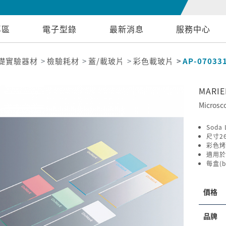
專區
電子型錄
最新消息
服務中心
礎實驗器材
檢驗耗材
蓋/載玻片
彩色載玻片
AP-07033
MARI
Microsc
Soda
尺寸26
彩色烤
適用於
每盒(b
價格
品牌