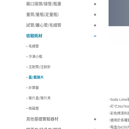
磨口接頭/接管/瓶塞
量筒/量瓶(定量瓶)
試管/離心管/毛細管
檢驗耗材
毛細管
冷凍小瓶
注射筒/注射針
蓋/載玻片
計算盤
玻片盒/玻片夾
˙Soda Li
˙尺寸26x76
核磁管
˙彩色烤漆利
其他基礎實驗器材
˙適用於各種
˙每盒(bx)50