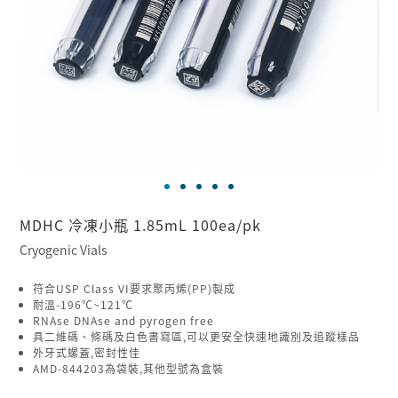
MDHC 冷凍小瓶 1.85mL 100ea/pk
Cryogenic Vials
符合USP Class VI要求聚丙烯(PP)製成
耐溫-196℃~121℃
RNAse DNAse and pyrogen free
具二維碼、條碼及白色書寫區,可以更安全快速地識別及追蹤樣品
外牙式螺蓋,密封性佳
AMD-844203為袋裝,其他型號為盒裝