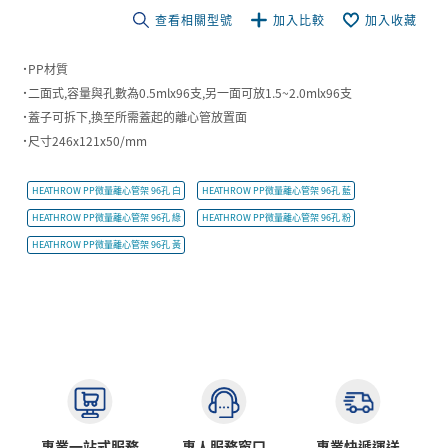
查看相關型號
加入比較
加入收藏
˙PP材質
˙二面式,容量與孔數為0.5mlx96支,另一面可放1.5~2.0mlx96支
˙蓋子可拆下,換至所需蓋起的離心管放置面
˙尺寸246x121x50/mm
HEATHROW PP微量離心管架 96孔 白
HEATHROW PP微量離心管架 96孔 藍
HEATHROW PP微量離心管架 96孔 綠
HEATHROW PP微量離心管架 96孔 粉
HEATHROW PP微量離心管架 96孔 黃
專業一站式服務
專人服務窗口
專業快遞運送