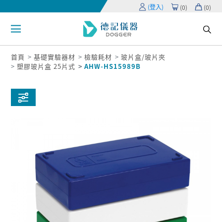
(登入)
(
0
)
(
0
)
首頁
基礎實驗器材
檢驗耗材
玻片盒/玻片夾
塑膠玻片盒 25片式
AHW-HS15989B