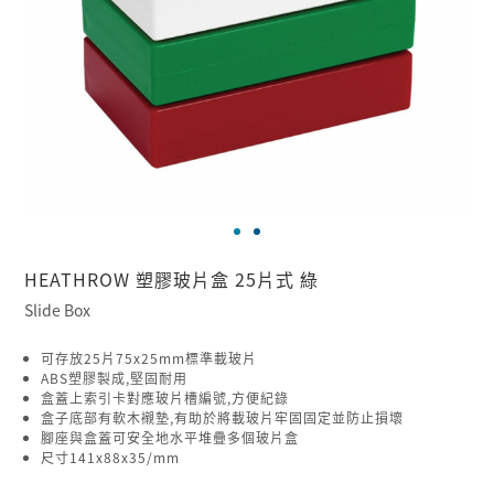
HEATHROW 塑膠玻片盒 25片式 綠
Slide Box
可存放25片75x25mm標準載玻片
ABS塑膠製成,堅固耐用
盒蓋上索引卡對應玻片槽編號,方便紀錄
盒子底部有軟木襯墊,有助於將載玻片牢固固定並防止損壞
腳座與盒蓋可安全地水平堆疊多個玻片盒
尺寸141x88x35/mm