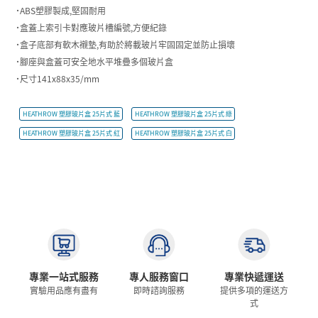
˙ABS塑膠製成,堅固耐用
˙盒蓋上索引卡對應玻片槽編號,方便紀錄
˙盒子底部有軟木襯墊,有助於將載玻片牢固固定並防止損壞
˙腳座與盒蓋可安全地水平堆疊多個玻片盒
˙尺寸141x88x35/mm
HEATHROW 塑膠玻片盒 25片式 藍
HEATHROW 塑膠玻片盒 25片式 綠
HEATHROW 塑膠玻片盒 25片式 紅
HEATHROW 塑膠玻片盒 25片式 白
專業一站式服務
專人服務窗口
專業快遞運送
實驗用品應有盡有
即時諮詢服務
提供多項的運送方
式