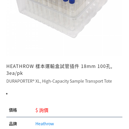
HEATHROW 樣本運輸盒試管插件 18mm 100孔,
3ea/pk
DURAPORTER® XL, High-Capacity Sample Transport Tote
$ 詢價
價格
品牌
Heathrow