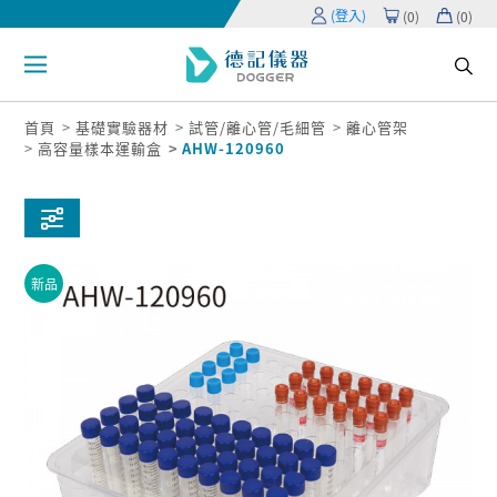
(登入)
(
0
)
(
0
)
首頁
基礎實驗器材
試管/離心管/毛細管
離心管架
高容量樣本運輸盒
AHW-120960
新品