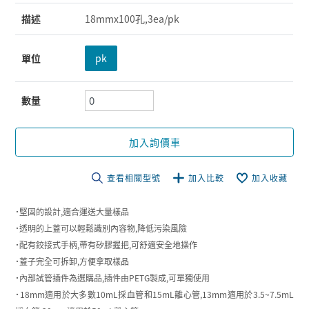
描述
18mmx100孔,3ea/pk
單位
pk
數量
加入詢價車
查看相關型號
加入比較
加入收藏
˙堅固的設計,適合運送大量樣品
˙透明的上蓋可以輕鬆識別內容物,降低污染風險
˙配有鉸接式手柄,帶有矽膠握把,可舒適安全地操作
˙蓋子完全可拆卸,方便拿取樣品
˙內部試管插件為選購品,插件由PETG製成,可單獨使用
˙18mm適用於大多數10mL採血管和15mL離心管,13mm適用於3.5~7.5mL