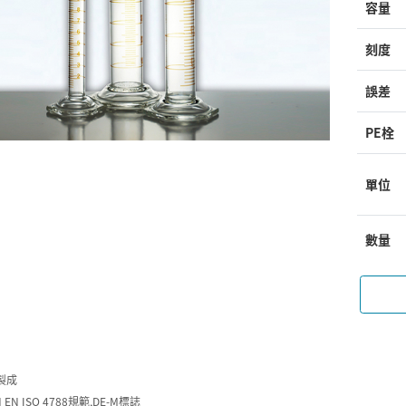
容量
刻度
誤差
PE栓
單位
數量
製成
 EN ISO 4788規範,DE-M標誌