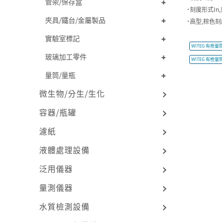
管架/保存盒
˙刻度形式I
夾具/鐵台/金屬製品
˙高型,棕色
實驗室標記
WITEG 有栓量筒 
玻璃加工零件
WITEG 有栓量筒 
量筒/量瓶
微生物/分生/生化
容器/瓶罐
濾紙
液體處理設備
泛用儀器
量測儀器
水質檢測設備