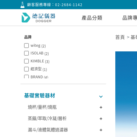
顧客服務專線：
02-2684-1142
產品分類
品牌
首頁
基
品牌
witeg
(2)
ISOLAB
(2)
KIMBLE
(3)
經濟型
(1)
BRAND
(4)
PYREX
(2)
BOROSIL
(4)
基礎實驗器材
NORMAX
(2)
燒杯/量杯/燒瓶
蒸餾/萃取/冷凝/層析
漏斗/液體氣體過濾器