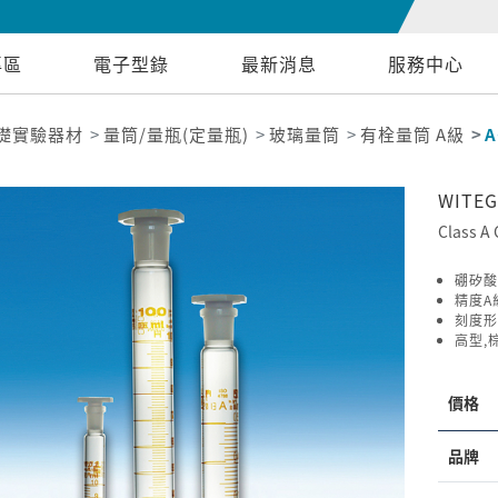
專區
電子型錄
最新消息
服務中心
礎實驗器材
量筒/量瓶(定量瓶)
玻璃量筒
有栓量筒 A級
A
WITEG
Class A 
硼矽酸
精度A級
刻度形
高型,
價格
品牌