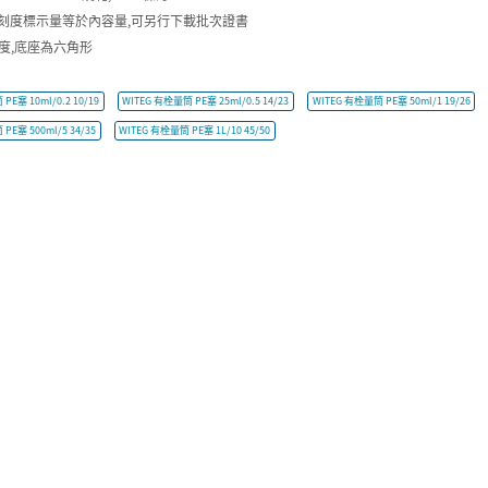
n,刻度標示量等於內容量,可另行下載批次證書
刻度,底座為六角形
PE塞 10ml/0.2 10/19
WITEG 有栓量筒 PE塞 25ml/0.5 14/23
WITEG 有栓量筒 PE塞 50ml/1 19/26
PE塞 500ml/5 34/35
WITEG 有栓量筒 PE塞 1L/10 45/50