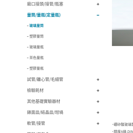
磨口接頭/接管/瓶塞
量筒/量瓶(定量瓶)
玻璃量筒
塑膠量筒
玻璃量瓶
茶色量瓶
塑膠量瓶
試管/離心管/毛細管
檢驗耗材
其他基礎實驗器材
錶面皿/結晶皿/坩堝
軟管/接管
˙硼矽酸玻璃
˙精度A級,DIN