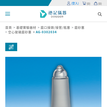
(登入)
(
0
)
(
0
)
首頁
基礎實驗器材
磨口接頭/接管/瓶塞
磨砂塞
空心玻璃磨砂塞
AG-0302034