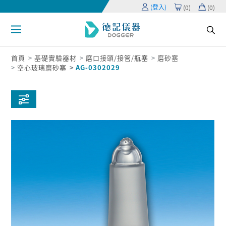
(登入)
(
0
)
(
0
)
首頁
基礎實驗器材
磨口接頭/接管/瓶塞
磨砂塞
空心玻璃磨砂塞
AG-0302029