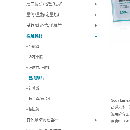
磨口接頭/接管/瓶塞
量筒/量瓶(定量瓶)
試管/離心管/毛細管
檢驗耗材
毛細管
冷凍小瓶
注射筒/注射針
蓋/載玻片
計算盤
玻片盒/玻片夾
˙Soda Li
˙高透光率、
核磁管
˙適用於病理
其他基礎實驗器材
˙厚度0.13~0