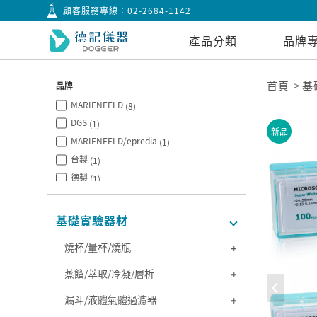
顧客服務專線：
02-2684-1142
產品分類
品牌
首頁
基
品牌
MARIENFELD
(8)
DGS
(1)
新品
MARIENFELD/epredia
(1)
台製
(1)
德製
(1)
CITOTEST
(6)
基礎實驗器材
燒杯/量杯/燒瓶
蒸餾/萃取/冷凝/層析
漏斗/液體氣體過濾器