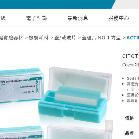
專區
電子型錄
最新消息
服務中心
礎實驗器材
檢驗耗材
蓋/載玻片
蓋玻片 NO.1 方型
ACT0
CITO
Cover G
Soda
高透光
可靠
適用於
厚度0.
價格
品牌