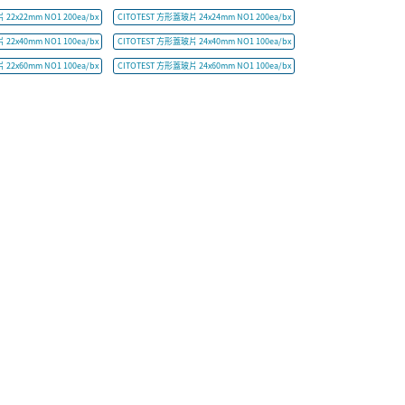
22x22mm NO1 200ea/bx
CITOTEST 方形蓋玻片 24x24mm NO1 200ea/bx
22x40mm NO1 100ea/bx
CITOTEST 方形蓋玻片 24x40mm NO1 100ea/bx
22x60mm NO1 100ea/bx
CITOTEST 方形蓋玻片 24x60mm NO1 100ea/bx