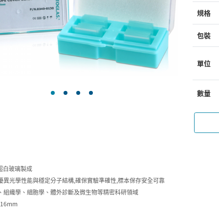
規格
包裝
單位
數量
me超白玻璃製成
優異光學性能與穩定分子結構,確保實驗準確性,標本保存安全可靠
、組織學、細胞學、體外診斷及微生物等精密科研領域
.16mm