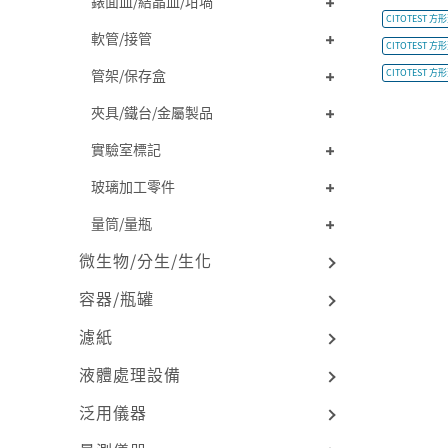
錶面皿/結晶皿/坩堝
CITOTEST 方形
軟管/接管
CITOTEST 方形
管架/保存盒
CITOTEST 方形
夾具/鐵台/金屬製品
實驗室標記
玻璃加工零件
量筒/量瓶
微生物/分生/生化
容器/瓶罐
濾紙
液體處理設備
泛用儀器