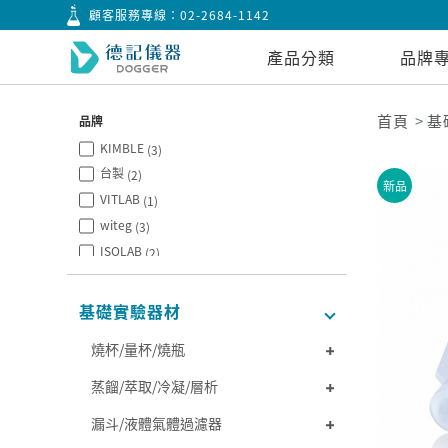
顧客服務專線：
02-2684-1142
產品分類
品牌
首頁
基
品牌
KIMBLE
(3)
台製
(2)
新品
VITLAB
(1)
witeg
(3)
ISOLAB
(2)
BOROSIL
(1)
基礎實驗器材
燒杯/量杯/燒瓶
蒸餾/萃取/冷凝/層析
漏斗/液體氣體過濾器