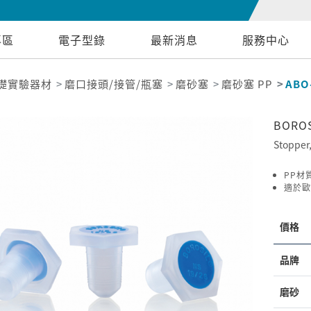
專區
電子型錄
最新消息
服務中心
礎實驗器材
磨口接頭/接管/瓶塞
磨砂塞
磨砂塞 PP
ABO
BORO
Stopper
PP材
適於歐
價格
品牌
磨砂