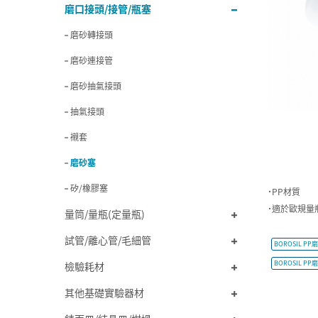
磨口接頭/接管/瓶塞
磨砂轉接頭
磨砂連接管
磨砂抽氣接頭
抽氣接頭
襯套
磨砂塞
矽/橡膠塞
˙PP材質
˙適於歐規量
量筒/量瓶(定量瓶)
試管/離心管/毛細管
BOROSIL PP磨
BOROSIL PP磨
檢驗耗材
其他基礎實驗器材