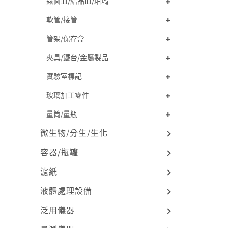
錶面皿/結晶皿/坩堝
軟管/接管
管架/保存盒
夾具/鐵台/金屬製品
實驗室標記
玻璃加工零件
量筒/量瓶
微生物/分生/生化
容器/瓶罐
濾紙
液體處理設備
泛用儀器