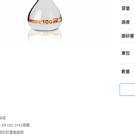
容量
誤差
磨砂塞
單位
數量
製成
 EN ISO 1042規範
劃印於量瓶頸部