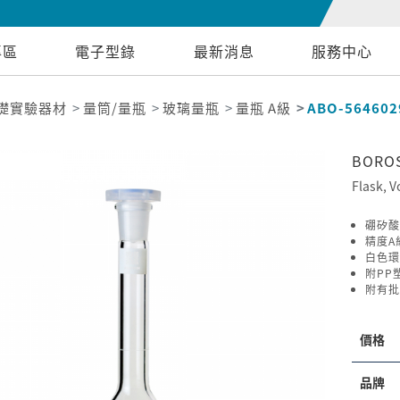
專區
電子型錄
最新消息
服務中心
礎實驗器材
量筒/量瓶
玻璃量瓶
量瓶 A級
ABO-564602
BORO
Flask, V
硼矽酸
精度A級
白色環
附PP
附有批
價格
品牌