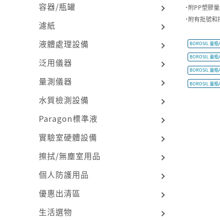
容器/瓶罐
˙附PP塑膠
˙附有批號和
濾紙
液體處理設備
BOROSIL 量瓶
BOROSIL 量瓶
泛用儀器
BOROSIL 量瓶
量測儀器
BOROSIL 量瓶
水質檢測設備
Paragon標準液
實驗室硬體設備
擦拭/無塵室用品
個人防護用品
優惠出清區
生活選物