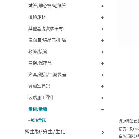
試管/離心管/毛細管
檢驗耗材
其他基礎實驗器材
錶面皿/結晶皿/坩堝
軟管/接管
管架/保存盒
夾具/鐵台/金屬製品
實驗室標記
玻璃加工零件
量筒/量瓶
玻璃量瓶
˙硼矽酸玻璃
˙精度A級,DIN
微生物/分生/生化
˙白色環狀刻