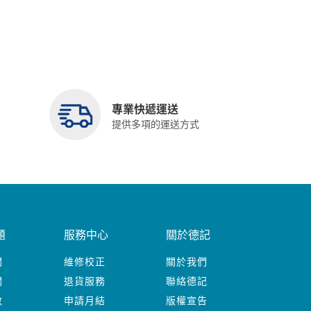
專業快遞運送
提供多項的運送方式
題
服務中心
關於德記
關
維修校正
關於我們
關
退貨服務
聯絡德記
數
申請月結
版權宣告