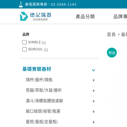
顧客服務專線：
02-2684-1142
產品分類
品牌
首頁
基
品牌
KIMBLE
(1)
BOROSIL
(1)
新品
基礎實驗器材
燒杯/量杯/燒瓶
蒸餾/萃取/冷凝/層析
漏斗/液體氣體過濾器
磨口接頭/接管/瓶塞
量筒/量瓶(定量瓶)