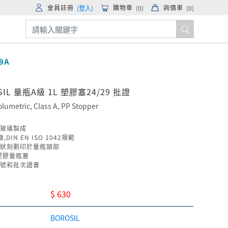
會員註冊
購物車
詢價車
(登入)
(
0
)
(
0
)
9A
SIL 量瓶A級 1L 塑膠塞24/29 批證
olumetric, Class A, PP Stopper
玻璃製成
,DIN EN ISO 1042規範
狀刻劃印於量瓶頸部
塑膠量瓶塞
號和批次證書
$ 630
BOROSIL