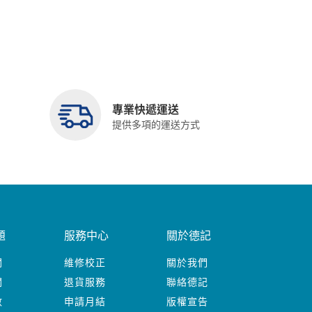
專業快遞運送
提供多項的運送方式
題
服務中心
關於德記
關
維修校正
關於我們
關
退貨服務
聯絡德記
數
申請月結
版權宣告