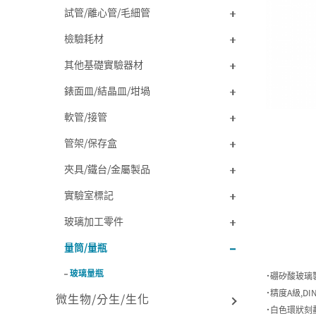
試管/離心管/毛細管
檢驗耗材
其他基礎實驗器材
錶面皿/結晶皿/坩堝
軟管/接管
管架/保存盒
夾具/鐵台/金屬製品
實驗室標記
玻璃加工零件
量筒/量瓶
玻璃量瓶
˙硼矽酸玻璃
˙精度A級,DIN
微生物/分生/生化
˙白色環狀刻