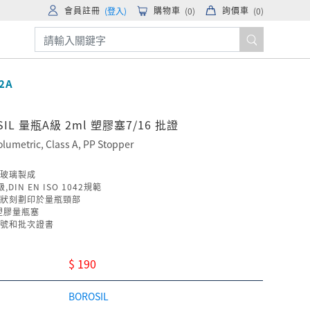
會員註冊
購物車
詢價車
(登入)
(
0
)
(
0
)
2A
SIL 量瓶A級 2ml 塑膠塞7/16 批證
olumetric, Class A, PP Stopper
玻璃製成
,DIN EN ISO 1042規範
狀刻劃印於量瓶頸部
塑膠量瓶塞
號和批次證書
$ 190
BOROSIL