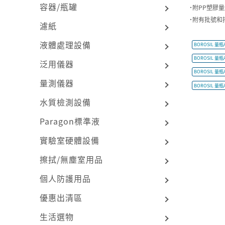
容器/瓶罐
˙附PP塑膠
˙附有批號和
濾紙
液體處理設備
BOROSIL 量瓶
BOROSIL 量瓶
泛用儀器
BOROSIL 量瓶
量測儀器
BOROSIL 量瓶
水質檢測設備
Paragon標準液
實驗室硬體設備
擦拭/無塵室用品
個人防護用品
優惠出清區
生活選物