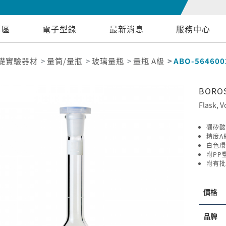
專區
電子型錄
最新消息
服務中心
礎實驗器材
量筒/量瓶
玻璃量瓶
量瓶 A級
ABO-564600
BORO
Flask, V
硼矽酸
精度A級
白色環
附PP
附有批
價格
品牌