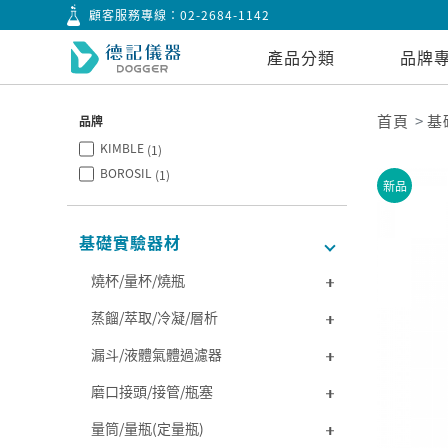
顧客服務專線：
02-2684-1142
產品分類
品牌
首頁
基
品牌
KIMBLE
(1)
BOROSIL
(1)
新品
基礎實驗器材
燒杯/量杯/燒瓶
蒸餾/萃取/冷凝/層析
漏斗/液體氣體過濾器
磨口接頭/接管/瓶塞
量筒/量瓶(定量瓶)