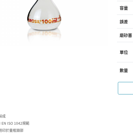
容量
誤差
磨砂塞
單位
數量
製成
 EN ISO 1042規範
劃印於量瓶頸部