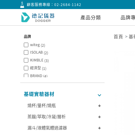
顧客服務專線：
02-2684-1142
產品分類
品牌
首頁
基
品牌
witeg
(2)
ISOLAB
(2)
KIMBLE
(3)
經濟型
(1)
BRAND
(4)
PYREX
(2)
BOROSIL
(4)
基礎實驗器材
NORMAX
(2)
燒杯/量杯/燒瓶
蒸餾/萃取/冷凝/層析
漏斗/液體氣體過濾器