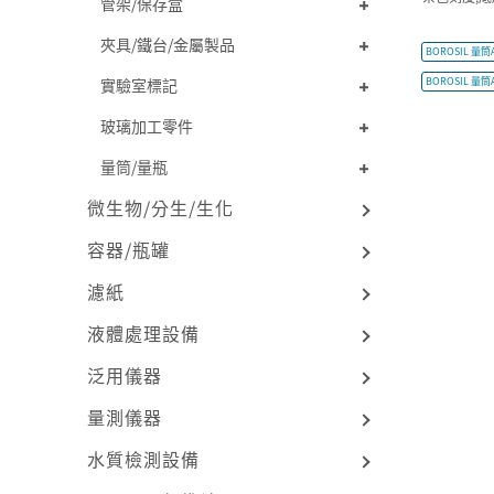
管架/保存盒
夾具/鐵台/金屬製品
BOROSIL 量筒A
實驗室標記
BOROSIL 量筒
玻璃加工零件
量筒/量瓶
微生物/分生/生化
容器/瓶罐
濾紙
液體處理設備
泛用儀器
量測儀器
水質檢測設備