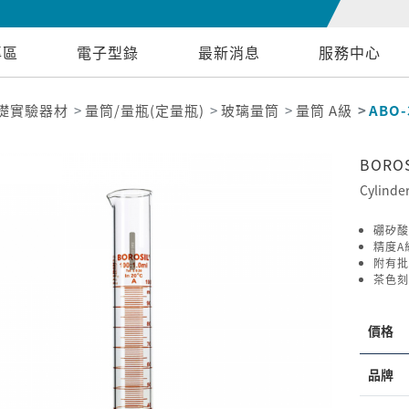
專區
電子型錄
最新消息
服務中心
礎實驗器材
量筒/量瓶(定量瓶)
玻璃量筒
量筒 A級
ABO-
BORO
Cylinder
硼矽酸
精度A級
附有批
茶色刻
價格
品牌