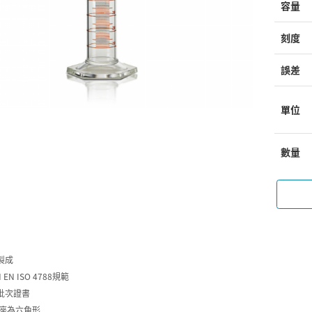
容量
刻度
誤差
單位
數量
製成
 EN ISO 4788規範
批次證書
底座為六角形