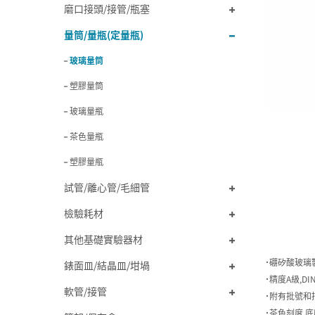
磨口接頭/接管/瓶塞
量筒/量瓶(定量瓶)
玻璃量筒
塑膠量筒
玻璃量瓶
茶色量瓶
塑膠量瓶
試管/離心管/毛細管
檢驗耗材
其他基礎實驗器材
˙硼矽酸玻璃
錶面皿/結晶皿/坩堝
˙精度A級,DIN
軟管/接管
˙附有批號和
˙茶色刻度,