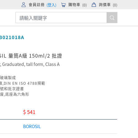
會員註冊
購物車
詢價車
(登入)
(
0
)
(
0
)
3021018A
SIL 量筒A級 150ml/2 批證
, Graduated, tall form, Class A
玻璃製成
,DIN EN ISO 4788規範
號和批次證書
度,底座為六角形
$ 541
BOROSIL