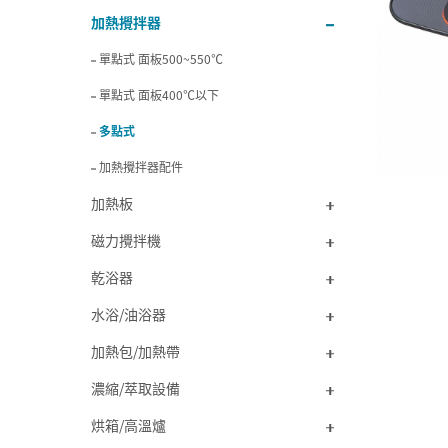
加熱攪拌器
單點式 面板500~550℃
單點式 面板400℃以下
多點式
加熱攪拌器配件
加熱板
磁力攪拌機
乾浴器
水浴/油浴器
加熱包/加熱帶
濃縮/萃取設備
烘箱/高溫爐