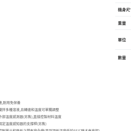
機身尺
重量
單位
數量
達,耐用免保養
攪拌多種溶液,且轉速和溫度可單獨調整
外部溫度感測器(另售),直接控製材料溫度
固定溫度感知器的支撐桿(另售)
控制單元和熱板之間有安全燈(直到頂板溫度低於55°C時才會亮起)