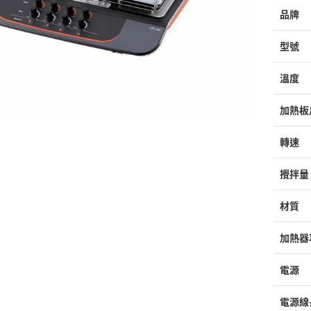
品牌
型號
溫度
加熱板
轉速
攪拌量
材質
加熱器
電源
電源線