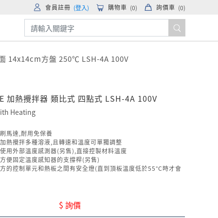
會員註冊
購物車
詢價車
(登入)
(
0
)
(
0
)
x14cm方盤 250℃ LSH-4A 100V
NE 加熱攪拌器 類比式 四點式 LSH-4A 100V
with Heating
刷馬達,耐用免保養
加熱攪拌多種溶液,且轉速和溫度可單獨調整
使用外部溫度感測器(另售),直接控製材料溫度
方便固定溫度感知器的支撐桿(另售)
方的控制單元和熱板之間有安全燈(直到頂板溫度低於55°C時才會
$ 詢價