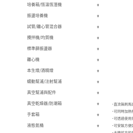
培養箱/恆溫恆溼機
振盪培養機
試管/離心管混合器
攪拌機/均質機
標準篩振盪器
離心機
本生燈/酒精燈
蠕動幫浦/注射幫浦
真空幫浦與配件
真空乾燥器/防潮箱
˙直流無刷馬
˙可同時加熱
手套箱
˙可透過使用
液態氮桶
˙可安裝方便
˙主機前方的