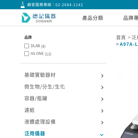
顧客服務專線：
02-2684-1142
產品分類
品牌
首頁
泛
品牌
A97A-
DLAB
(4)
AS ONE
(13)
基礎實驗器材
微生物/分生/生化
容器/瓶罐
濾紙
液體處理設備
泛用儀器