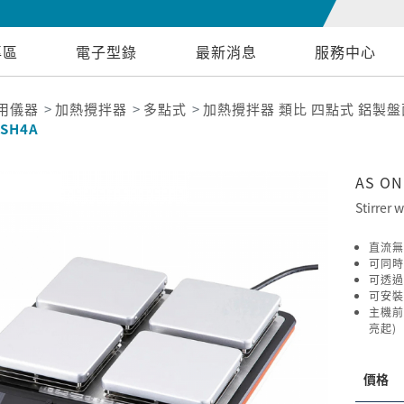
專區
電子型錄
最新消息
服務中心
用儀器
加熱攪拌器
多點式
加熱攪拌器 類比 四點式 鋁製盤面 14
LSH4A
AS O
Stirrer 
直流無
可同時
可透過
可安裝
主機前
亮起)
價格