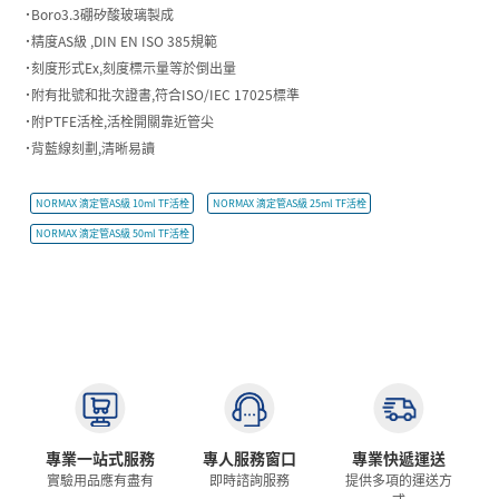
˙Boro3.3硼矽酸玻璃製成
˙精度AS級 ,DIN EN ISO 385規範
˙刻度形式Ex,刻度標示量等於倒出量
˙附有批號和批次證書,符合ISO/IEC 17025標準
˙附PTFE活栓,活栓開關靠近管尖
˙背藍線刻劃,清晰易讀
NORMAX 滴定管AS級 10ml TF活栓
NORMAX 滴定管AS級 25ml TF活栓
NORMAX 滴定管AS級 50ml TF活栓
專業一站式服務
專人服務窗口
專業快遞運送
實驗用品應有盡有
即時諮詢服務
提供多項的運送方