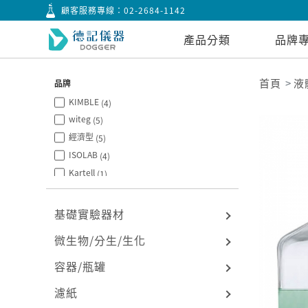
顧客服務專線：
02-2684-1142
產品分類
品牌
首頁
液
品牌
KIMBLE
(4)
witeg
(5)
經濟型
(5)
ISOLAB
(4)
Kartell
(1)
台製
(1)
Tarsons
(1)
基礎實驗器材
BRAND
(4)
微生物/分生/生化
BOROSIL
(2)
容器/瓶罐
濾紙