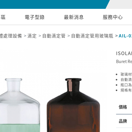
專區
電子型錄
最新消息
服務中心
體處理設備
滴定
自動滴定管
自動滴定管用玻璃瓶
AIL-
ISOL
Buret Re
玻璃材
自動滴
瓶口為
規格有
價格
品牌