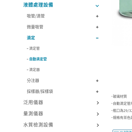
液體處理設備
吸管/滴管
微量吸管
滴定
滴定管
自動滴定管
滴定器
分注器
採樣器/採樣袋
˙玻璃材質
泛用儀器
˙自動滴定管
˙瓶口為29
量測儀器
˙規格有茶色
水質檢測設備