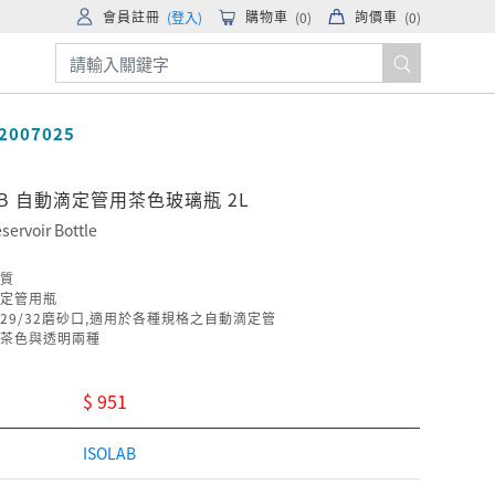
會員註冊
購物車
詢價車
(登入)
(
0
)
(
0
)
02007025
AB 自動滴定管用茶色玻璃瓶 2L
servoir Bottle
質
定管用瓶
29/32磨砂口,適用於各種規格之自動滴定管
茶色與透明兩種
$ 951
ISOLAB