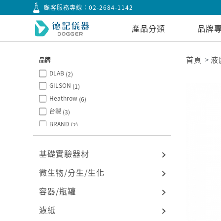
顧客服務專線：
02-2684-1142
產品分類
品牌
首頁
液
品牌
DLAB
(2)
GILSON
(1)
Heathrow
(6)
台製
(3)
BRAND
(2)
基礎實驗器材
微生物/分生/生化
容器/瓶罐
濾紙