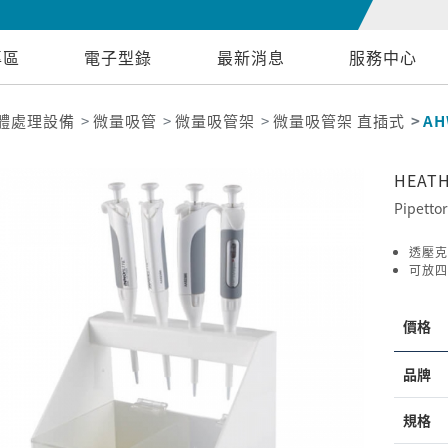
專區
電子型錄
最新消息
服務中心
體處理設備
微量吸管
微量吸管架
微量吸管架 直插式
AH
HEA
Pipettor
透壓克
可放四
價格
品牌
規格