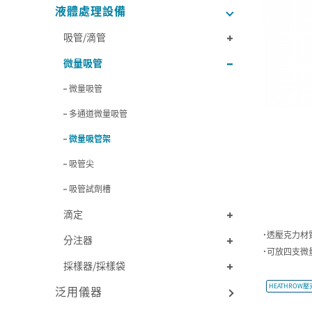
液體處理設備
吸管/滴管
微量吸管
微量吸管
多通道微量吸管
微量吸管架
吸管尖
吸管試劑槽
滴定
˙透壓克力材
分注器
˙可放四支微
採樣器/採樣袋
HEATHRO
泛用儀器