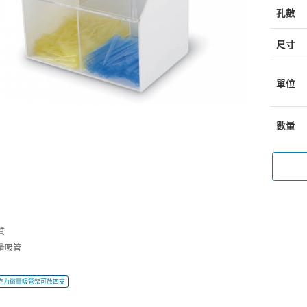
孔數
尺寸
單位
數量
質
量吸管
W壓克力微量吸管架可放四支