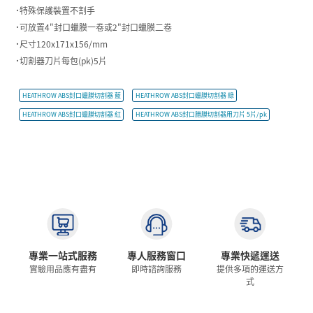
˙特殊保護裝置不割手
˙可放置4"封口蠟膜一卷或2"封口蠟膜二卷
˙尺寸120x171x156/mm
˙切割器刀片每包(pk)5片
HEATHROW ABS封口蠟膜切割器 藍
HEATHROW ABS封口蠟膜切割器 綠
HEATHROW ABS封口蠟膜切割器 紅
HEATHROW ABS封口腊膜切割器用刀片 5片/pk
專業一站式服務
專人服務窗口
專業快遞運送
實驗用品應有盡有
即時諮詢服務
提供多項的運送方
式