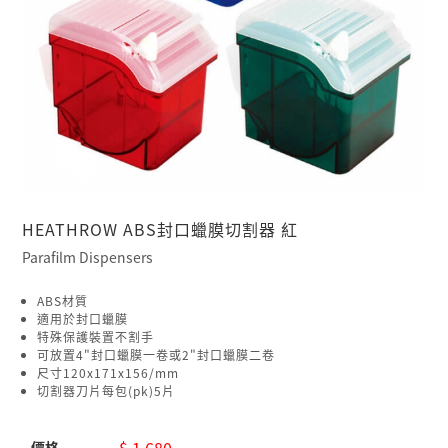
HEATHROW ABS封口蠟膜切割器 紅
Parafilm Dispensers
ABS材質
適用於封口蠟膜
特殊保護裝置不割手
可放置4"封口蠟膜一卷或2"封口蠟膜二卷
尺寸120x171x156/mm
切割器刀片每包(pk)5片
$ 1,680
價格