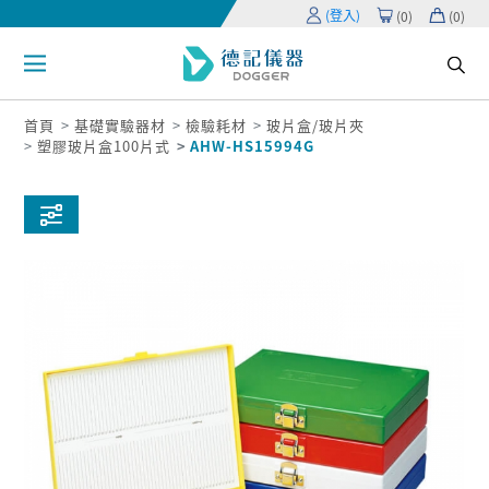
(登入)
(
0
)
(
0
)
首頁
基礎實驗器材
檢驗耗材
玻片盒/玻片夾
塑膠玻片盒100片式
AHW-HS15994G