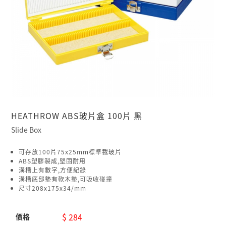
HEATHROW ABS玻片盒 100片 黑
Slide Box
可存放100片75x25mm標準載玻片
ABS塑膠製成,堅固耐用
溝槽上有數字,方便紀錄
溝槽底部墊有軟木墊,可吸收碰撞
尺寸208x175x34/mm
$ 284
價格