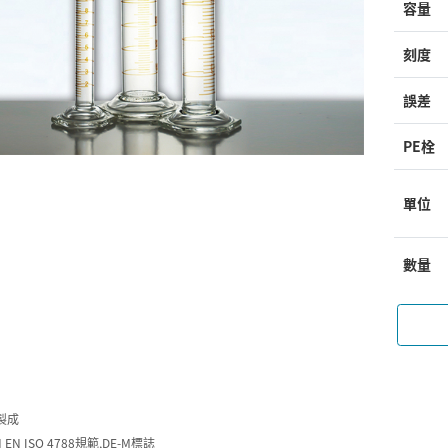
容量
刻度
誤差
PE栓
單位
數量
製成
 EN ISO 4788規範,DE-M標誌