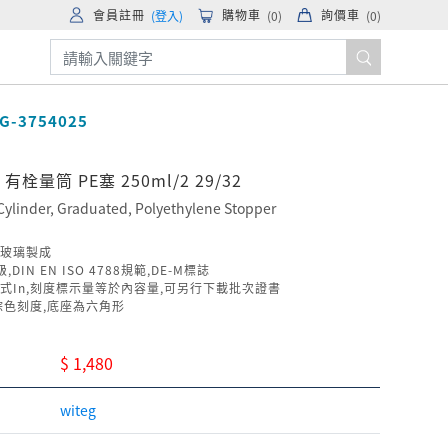
會員註冊
購物車
詢價車
(登入)
(
0
)
(
0
)
G-3754025
 有栓量筒 PE塞 250ml/2 29/32
Cylinder, Graduated, Polyethylene Stopper
玻璃製成
,DIN EN ISO 4788規範,DE-M標誌
式In,刻度標示量等於內容量,可另行下載批次證書
棕色刻度,底座為六角形
$ 1,480
witeg