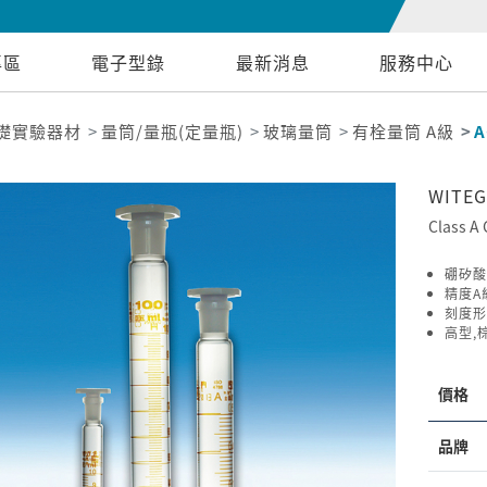
專區
電子型錄
最新消息
服務中心
礎實驗器材
量筒/量瓶(定量瓶)
玻璃量筒
有栓量筒 A級
A
WITEG
Class A 
硼矽酸
精度A級
刻度形
高型,
價格
品牌