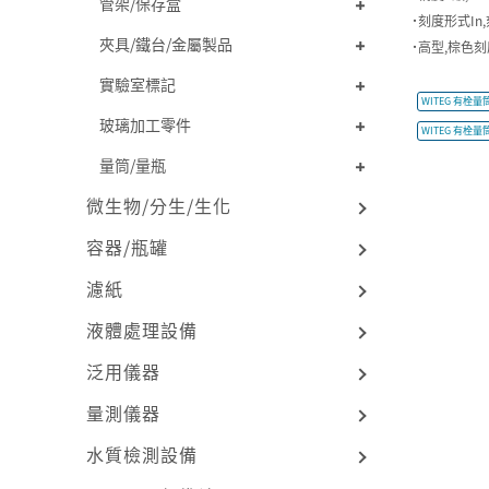
管架/保存盒
˙刻度形式I
夾具/鐵台/金屬製品
˙高型,棕色
實驗室標記
WITEG 有栓量筒 
玻璃加工零件
WITEG 有栓量筒 
量筒/量瓶
微生物/分生/生化
容器/瓶罐
濾紙
液體處理設備
泛用儀器
量測儀器
水質檢測設備