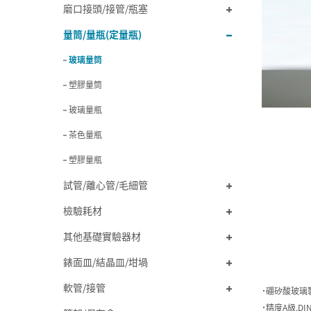
磨口接頭/接管/瓶塞
量筒/量瓶(定量瓶)
玻璃量筒
塑膠量筒
玻璃量瓶
茶色量瓶
塑膠量瓶
試管/離心管/毛細管
檢驗耗材
其他基礎實驗器材
錶面皿/結晶皿/坩堝
軟管/接管
˙硼矽酸玻璃
˙精度A級,DIN