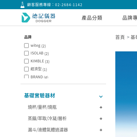
顧客服務專線：
02-2684-1142
產品分類
品牌
首頁
基
品牌
witeg
(2)
ISOLAB
(2)
KIMBLE
(3)
經濟型
(1)
BRAND
(4)
PYREX
(2)
BOROSIL
(4)
基礎實驗器材
NORMAX
(2)
燒杯/量杯/燒瓶
蒸餾/萃取/冷凝/層析
漏斗/液體氣體過濾器