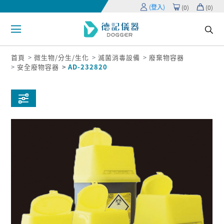
(登入)
(
0
)
(
0
)
首頁
微生物/分生/生化
滅菌消毒設備
廢棄物容器
安全廢物容器
AD-232820