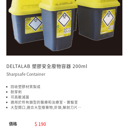
DELTALAB 塑膠安全廢物容器 200ml
Sharpsafe Container
回收塑膠材質製成
耐穿刺
可高壓滅菌
適用於所有類型的醫療和治療室、實驗室
大型開口,適合大型廢棄物,針頭,解剖刀片…
$ 190
價格