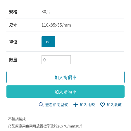
規格
30片
尺寸
110x85x55/mm
單位
ea
數量
加入詢價車
加入購物車
查看相關型號
加入比較
加入收藏
˙不鏽鋼製成
˙搭配原廠染色架可放置標準玻片26x76/mm30片