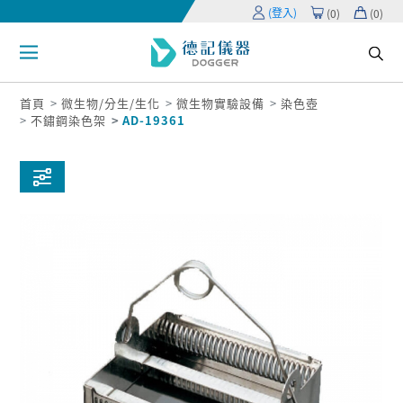
(登入)
(
0
)
(
0
)
首頁
微生物/分生/生化
微生物實驗設備
染色壺
不鏽鋼染色架
AD-19361