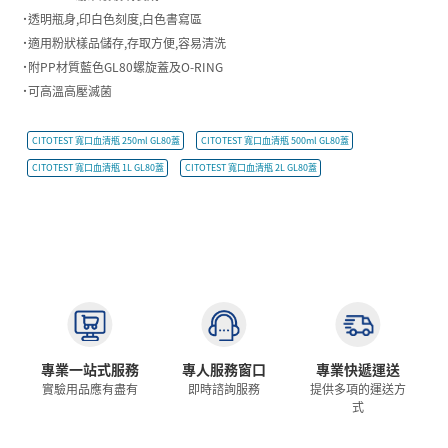
˙透明瓶身,印白色刻度,白色書寫區
˙適用粉狀樣品儲存,存取方便,容易清洗
˙附PP材質藍色GL80螺旋蓋及O-RING
˙可高溫高壓滅菌
CITOTEST 寬口血清瓶 250ml GL80蓋
CITOTEST 寬口血清瓶 500ml GL80蓋
CITOTEST 寬口血清瓶 1L GL80蓋
CITOTEST 寬口血清瓶 2L GL80蓋
專業一站式服務
專人服務窗口
專業快遞運送
實驗用品應有盡有
即時諮詢服務
提供多項的運送方
式