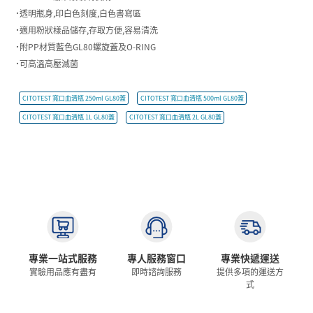
˙透明瓶身,印白色刻度,白色書寫區
˙適用粉狀樣品儲存,存取方便,容易清洗
˙附PP材質藍色GL80螺旋蓋及O-RING
˙可高溫高壓滅菌
CITOTEST 寬口血清瓶 250ml GL80蓋
CITOTEST 寬口血清瓶 500ml GL80蓋
CITOTEST 寬口血清瓶 1L GL80蓋
CITOTEST 寬口血清瓶 2L GL80蓋
專業一站式服務
專人服務窗口
專業快遞運送
實驗用品應有盡有
即時諮詢服務
提供多項的運送方
式