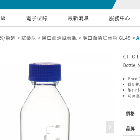
專區
電子型錄
最新消息
服務中心
器/瓶罐
試藥瓶
廣口血清試藥瓶
廣口血清試藥瓶 GL45
A
CITO
Bottle,
Boro
透明瓶
附PP
可高溫
價格
品牌