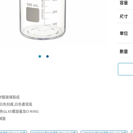
容量
尺寸
單位
數量
3硼矽酸玻璃製成
印白色刻度,白色書寫區
色GL45螺旋蓋及O-RING
滅菌