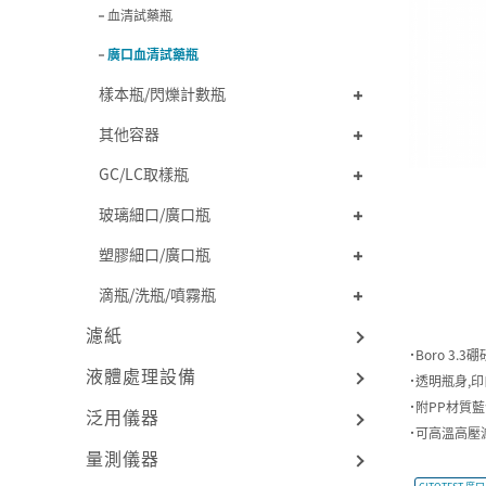
血清試藥瓶
廣口血清試藥瓶
樣本瓶/閃爍計數瓶
其他容器
GC/LC取樣瓶
玻璃細口/廣口瓶
塑膠細口/廣口瓶
滴瓶/洗瓶/噴霧瓶
濾紙
˙Boro 3.
液體處理設備
˙透明瓶身,
˙附PP材質藍
泛用儀器
˙可高溫高壓
量測儀器