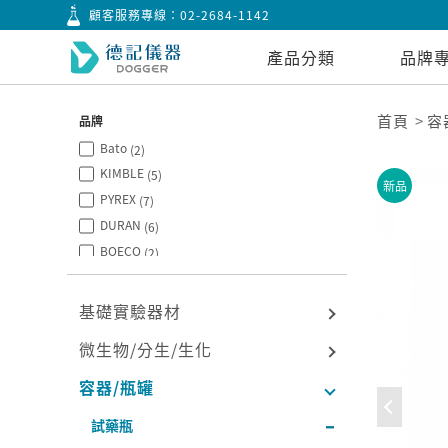
顧客服務專線：
02-2684-1142
產品分類
品牌
首頁
容
品牌
Bato
(2)
KIMBLE
(5)
新品
PYREX
(7)
DURAN
(6)
BOECO
(2)
CITOTEST
(2)
基礎實驗器材
微生物/分生/生化
容器/瓶罐
試藥瓶