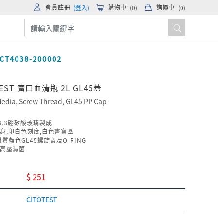
會員註冊
購物車
詢價車
(登入)
(
0
)
(
0
)
CT4038-200002
TEST 廣口血清瓶 2L GL45蓋
 Media, Screw Thread, GL45 PP Cap
 3.3硼矽酸玻璃製成
身,印白色刻度,白色書寫區
材質藍色GL45螺旋蓋及O-RING
高壓滅菌
$ 251
CITOTEST