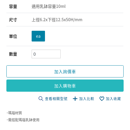
容量
適用乳缽容量10ml
尺寸
上徑6.2x下徑12.5x50H/mm
單位
ea
數量
加入詢價車
加入購物車
查看相關型號
加入比較
加入收藏
˙瑪瑙材質
˙需搭配瑪瑙乳缽使用