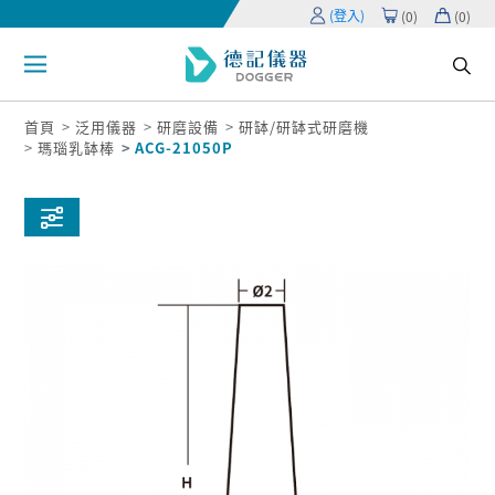
(登入)
(
0
)
(
0
)
首頁
泛用儀器
研磨設備
研缽/研缽式研磨機
瑪瑙乳缽棒
ACG-21050P