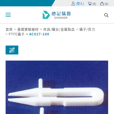
(登入)
(
0
)
(
0
)
首頁
基礎實驗器材
夾具/鐵台/金屬製品
鑷子/剪刀
PTFE鑷子
AC027-100