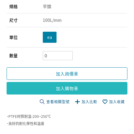
規格
平頭
尺寸
100L/mm
單位
ea
數量
加入詢價車
加入購物車
查看相關型號
加入比較
加入收藏
˙PTFE材質耐溫-200~250℃
˙良好的耐化學性和溫度