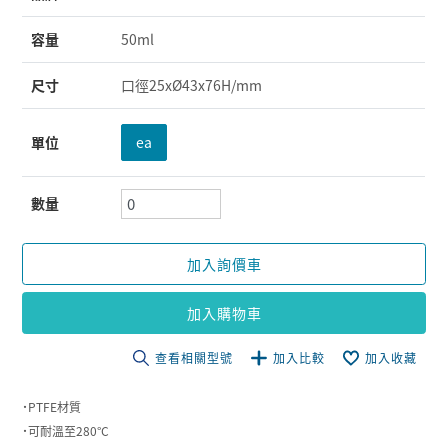
容量
50ml
尺寸
口徑25xØ43x76H/mm
單位
ea
數量
加入詢價車
加入購物車
查看相關型號
加入比較
加入收藏
˙PTFE材質
˙可耐溫至280°C