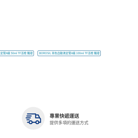
定管A級 50ml TF活栓 獨證
BOROSIL 茶色自動滴定管A級 100ml TF活栓 獨證
專業快遞運送
提供多項的運送方式