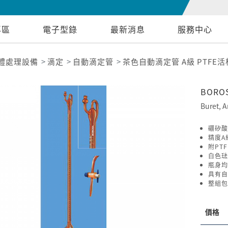
專區
電子型錄
最新消息
服務中心
體處理設備
滴定
自動滴定管
茶色自動滴定管 A級 PTFE
BORO
Buret, 
硼矽酸
精度A級
附PT
白色琺
瓶身均
具有自
整組包
價格