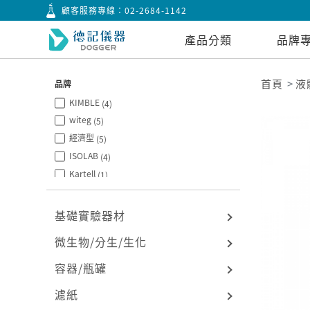
顧客服務專線：
02-2684-1142
產品分類
品牌
首頁
液
品牌
KIMBLE
(4)
witeg
(5)
經濟型
(5)
ISOLAB
(4)
Kartell
(1)
台製
(1)
Tarsons
(1)
基礎實驗器材
BRAND
(4)
微生物/分生/生化
BOROSIL
(2)
容器/瓶罐
濾紙