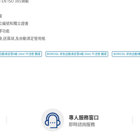
 EN ISO 385規範
栓
度
立編號和獨立證書
零功能
身,送風球,及自動滴定管用瓶
色自動滴定管A級 10ml TF活栓 獨證
BOROSIL 茶色自動滴定管A級 25ml TF活栓 獨證
BOROSIL 茶色自動滴
專人服務窗口
即時諮詢服務