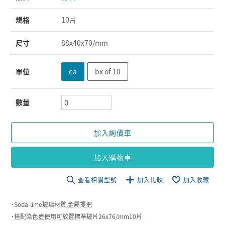
規格
10片
尺寸
88x40x70/mm
單位
ea
bx of 10
數量
加入詢價車
加入購物車
查看相關型號
加入比較
加入收藏
˙Soda-lime玻璃材質,金屬提把
˙搭配染色壺使用可放置標準玻片26x76/mm10片