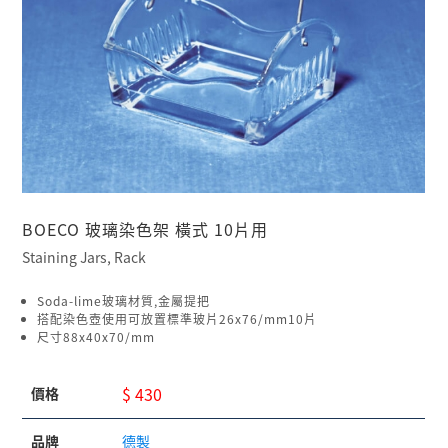
BOECO 玻璃染色架 橫式 10片用
Staining Jars, Rack
Soda-lime玻璃材質,金屬提把
搭配染色壺使用可放置標準玻片26x76/mm10片
尺寸88x40x70/mm
$ 430
價格
品牌
德製