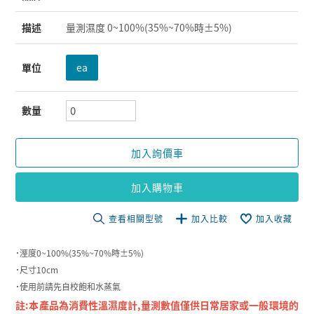
描述
量測濕度 0~100%(35%~70%時±5%)
單位
ea
數量
加入詢價車
加入購物車
查看相關型號
加入比較
加入收藏
˙溼度0~100%(35%~70%時±5%)
˙尺寸10cm
˙使用前請先自校飽和水蒸氣
註:本產品為消費性溫濕度計,量測數值僅供日常居家或一般環境的