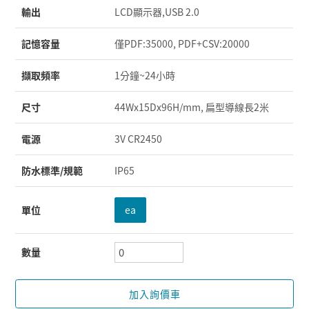
輸出
LCD顯示器,USB 2.0
記憶容量
僅PDF:35000, PDF+CSV:20000
擷取頻率
1分鐘~24小時
尺寸
44Wx15Dx96H/mm, 扁型導線長2米
電源
3V CR2450
防水標準/規範
IP65
單位
ea
數量
加入詢價車