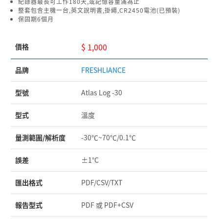
紀錄器最長可工作180天,或記憶容量滿為止
整套包含主機一台,英文說明書,掛繩,CR2450電池(已預裝)
保固期6個月
$ 1,000
價格
品牌
FRESHLIANCE
型號
Atlas Log -30
型式
溫度
量測範圍/解析度
-30℃~70℃/0.1℃
誤差
±1°C
匯出格式
PDF/CSV/TXT
報告型式
PDF 或 PDF+CSV