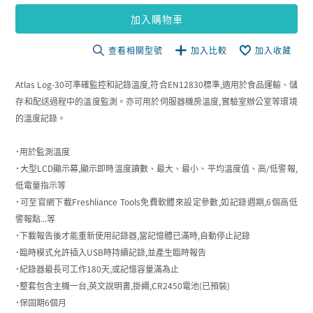
加入購物車
查看相關型號
加入比較
加入收藏
Atlas Log-30可準確監控和記錄溫度,符合EN12830標準,適用於食品運輸、儲
存和配送過程中的溫度監測。亦可用於伺服器機房溫度,實驗室辦公室等環境
的溫度記錄。
˙用於監測溫度
˙大型LCD顯示幕,顯示即時溫度讀數、最大、最小、平均溫度值、高/低警報,
低電量指示等
˙可至官網下載Freshliance Tools免費軟體來設定參數,如記錄週期,6個高低
警報點...等
˙下載報告後才能重新使用記錄器,當記憶體已滿時,自動停止記錄
˙臨時模式允許插入USB時持續記錄,並產生臨時報告
˙紀錄器最長可工作180天,或記憶容量滿為止
˙整套包含主機一台,英文說明書,掛繩,CR2450電池(已預裝)
˙保固期6個月