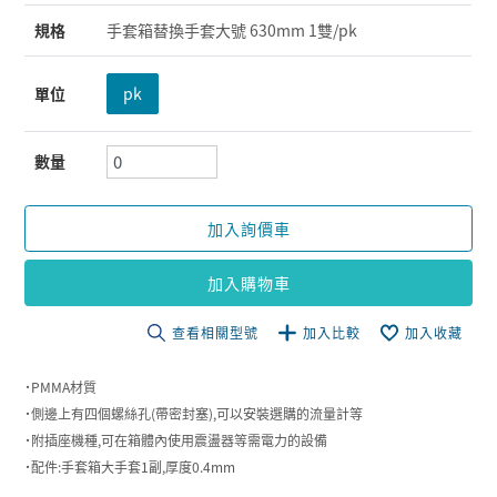
規格
手套箱替換手套大號 630mm 1雙/pk
單位
pk
數量
加入詢價車
加入購物車
查看相關型號
加入比較
加入收藏
˙PMMA材質
˙側邊上有四個螺絲孔(帶密封塞),可以安裝選購的流量計等
˙附插座機種,可在箱體內使用震盪器等需電力的設備
˙配件:手套箱大手套1副,厚度0.4mm