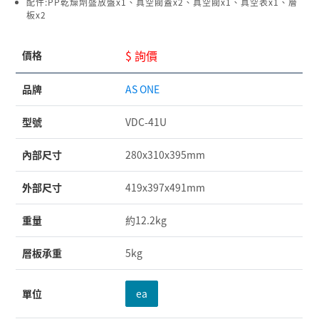
配件:PP乾燥劑盛放盤x1、真空閥蓋x2、真空閥x1、真空表x1、層
板x2
$ 詢價
價格
品牌
AS ONE
型號
VDC-41U
內部尺寸
280x310x395mm
外部尺寸
419x397x491mm
重量
約12.2kg
層板承重
5kg
單位
ea