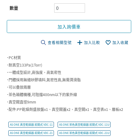
數量
加入詢價車
查看相關型號
加入比較
加入收藏
˙PC材質
˙耐真空133Pa(1Torr)
˙一體成型設計,高強度、高氣密性
˙門體採用無縫矽膠填料,氣密性高,無需潤滑脂
˙可以疊放兩層
˙茶色箱體機種,可阻擋400nm以下的紫外線
˙真空閥直徑9mm
˙配件:PP乾燥劑盛放盤x1、真空閥蓋x2、真空閥x1、真空表x1、層板x2
AS ONE 真空乾燥器 前開式 VDC-11
AS ONE 茶色真空乾燥器 前開式 VDC-11U
AS ONE 真空乾燥器 前開式 VDC-21
AS ONE 茶色真空乾燥器 前開式 VDC-21U