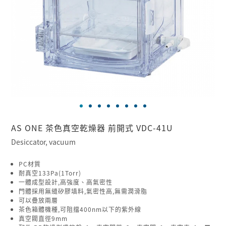
AS ONE 茶色真空乾燥器 前開式 VDC-41U
Desiccator, vacuum
PC材質
耐真空133Pa(1Torr)
一體成型設計,高強度、高氣密性
門體採用無縫矽膠填料,氣密性高,無需潤滑脂
可以疊放兩層
茶色箱體機種,可阻擋400nm以下的紫外線
真空閥直徑9mm