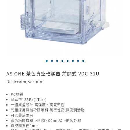
AS ONE 茶色真空乾燥器 前開式 VDC-31U
Desiccator, vacuum
PC材質
耐真空133Pa(1Torr)
一體成型設計,高強度、高氣密性
門體採用無縫矽膠填料,氣密性高,無需潤滑脂
可以疊放兩層
茶色箱體機種,可阻擋400nm以下的紫外線
真空閥直徑9mm