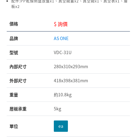
配件:PP乾燥劑盛放盤x1、真空閥蓋x2、真空閥x1、真空表x1、層
板x2
$ 詢價
價格
品牌
AS ONE
型號
VDC-31U
內部尺寸
280x310x293mm
外部尺寸
418x398x381mm
重量
約10.8kg
層板承重
5kg
單位
ea