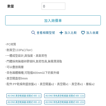
數量
加入詢價車
查看相關型號
加入比較
加入收藏
˙PC材質
˙耐真空133Pa(1Torr)
˙一體成型設計,高強度、高氣密性
˙門體採用無縫矽膠填料,氣密性高,無需潤滑脂
˙可以疊放兩層
˙茶色箱體機種,可阻擋400nm以下的紫外線
˙真空閥直徑9mm
˙配件:PP乾燥劑盛放盤x1、真空閥蓋x2、真空閥x1、真空表x1、層板x2
AS ONE 真空乾燥器 前開式 VDC-11
AS ONE 茶色真空乾燥器 前開式 VDC-11U
AS ONE 真空乾燥器 前開式 VDC-21
AS ONE 茶色真空乾燥器 前開式 VDC-21U