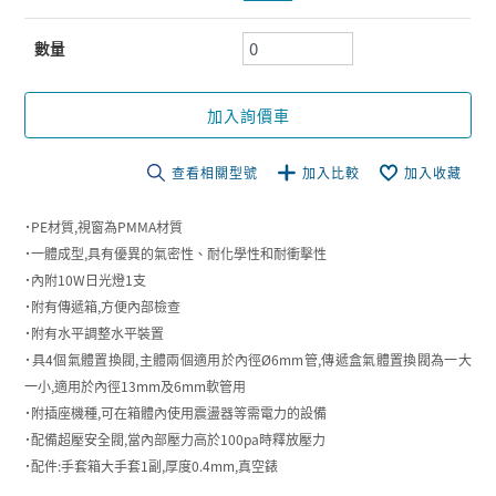
數量
加入詢價車
查看相關型號
加入比較
加入收藏
˙PE材質,視窗為PMMA材質
˙一體成型,具有優異的氣密性、耐化學性和耐衝擊性
˙內附10W日光燈1支
˙附有傳遞箱,方便內部檢查
˙附有水平調整水平裝置
˙具4個氣體置換閥,主體兩個適用於內徑Ø6mm管,傳遞盒氣體置換閥為一大
一小,適用於內徑13mm及6mm軟管用
˙附插座機種,可在箱體內使用震盪器等需電力的設備
˙配備超壓安全閥,當內部壓力高於100pa時釋放壓力
˙配件:手套箱大手套1副,厚度0.4mm,真空錶