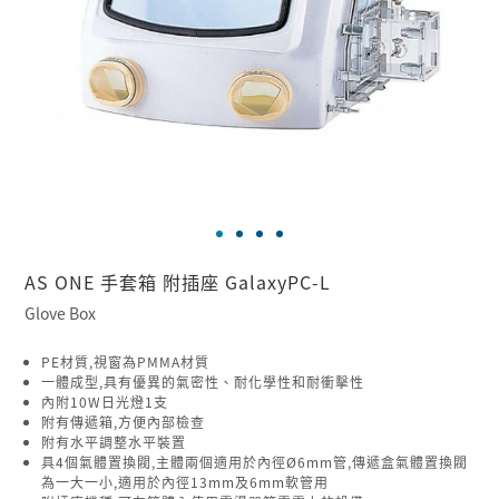
AS ONE 手套箱 附插座 GalaxyPC-L
Glove Box
PE材質,視窗為PMMA材質
一體成型,具有優異的氣密性、耐化學性和耐衝擊性
內附10W日光燈1支
附有傳遞箱,方便內部檢查
附有水平調整水平裝置
具4個氣體置換閥,主體兩個適用於內徑Ø6mm管,傳遞盒氣體置換閥
為一大一小,適用於內徑13mm及6mm軟管用