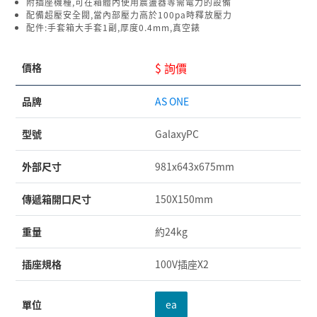
附插座機種,可在箱體內使用震盪器等需電力的設備
配備超壓安全閥,當內部壓力高於100pa時釋放壓力
配件:手套箱大手套1副,厚度0.4mm,真空錶
$ 詢價
價格
品牌
AS ONE
型號
GalaxyPC
外部尺寸
981x643x675mm
傳遞箱開口尺寸
150X150mm
重量
約24kg
插座規格
100V插座X2
單位
ea